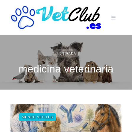
Skip
to
content
1 ENTRADA
medicina veterinaria
MUNDO VETCLUB