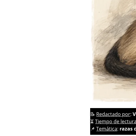
📝
Redactado por
:
V
⏳
Tiempo de lectur
📌
Temática
:
razas 