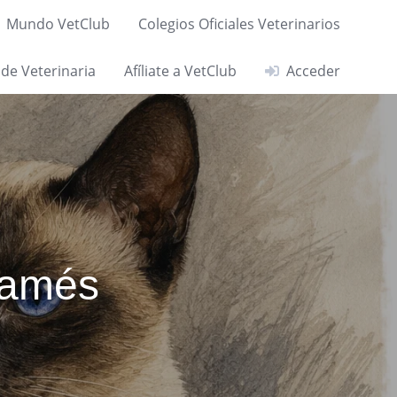
Mundo VetClub
Colegios Oficiales Veterinarios
 de Veterinaria
Afíliate a VetClub
Acceder
iamés