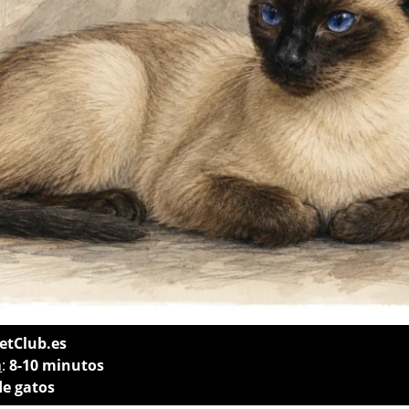
etClub.es
a
:
8-10 minutos
de gatos