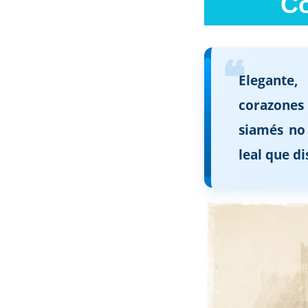
Co
Elegante,
corazones 
siamés no
leal que di