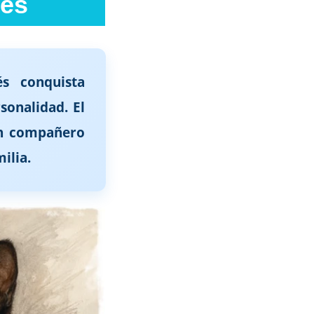
més
és conquista
sonalidad. El
un compañero
ilia.