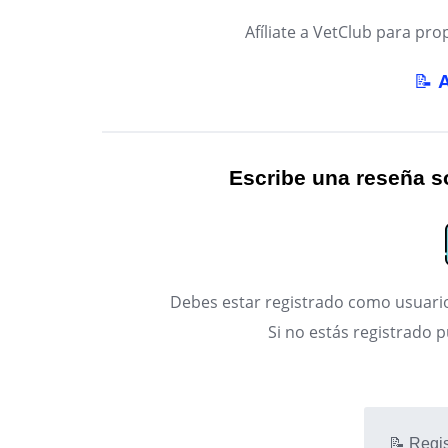
Afíliate a VetClub para p
📝
Escribe una reseña so
Debes estar registrado como usuario
Si no estás registrado 
📝 Regis