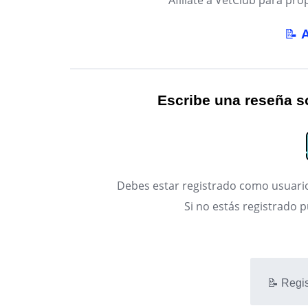
Afíliate a VetClub para p
📝
Escribe una reseña so
Debes estar registrado como usuario
Si no estás registrado 
📝 Regis