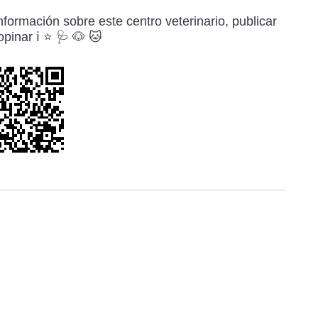
formación sobre este centro veterinario, publicar
pinar ℹ️ ⭐ 🩺 🐶 🐱
r