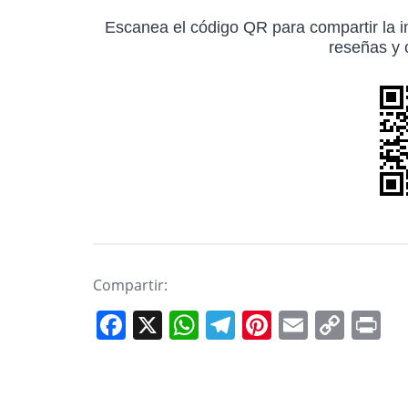
Escanea el código QR para compartir la in
reseñas y o
Compartir:
F
X
W
T
Pi
E
C
P
a
h
el
nt
m
o
in
c
at
e
er
ai
p
t