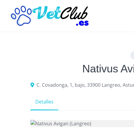
Skip
to
content
Nativus Av
C. Covadonga, 1, bajo, 33900 Langreo, Astu
Detalles