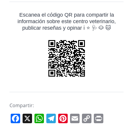
Escanea el código QR para compartir la
información sobre este centro veterinario,
publicar reseñas y opinar ℹ️ ⭐ 🩺 🐶 🐱
Compartir:
F
X
W
T
Pi
E
C
Pr
a
h
el
nt
m
o
in