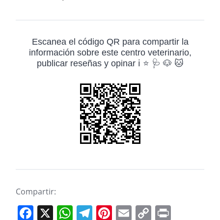
Escanea el código QR para compartir la
información sobre este centro veterinario,
publicar reseñas y opinar ℹ️ ⭐ 🩺 🐶 🐱
Compartir:
F
X
W
T
Pi
E
C
Pr