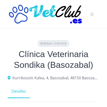
Skip
to
content
BIZKAIA / VIZCAYA
Clínica Veterinaria
Sondika (Basozabal)
Iturrikosolo Kalea, 4, Basozabal, 48150 Basozabal, Bizkaia
Detalles