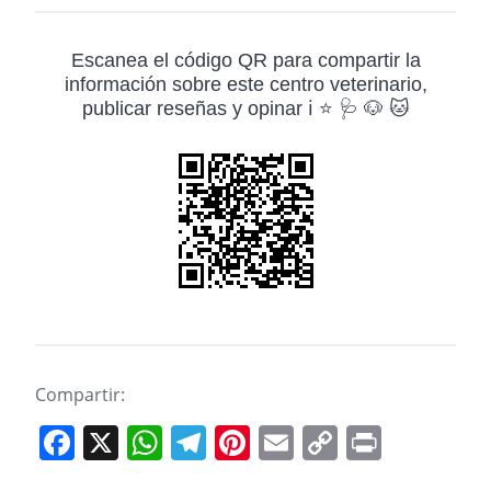
Escanea el código QR para compartir la
información sobre este centro veterinario,
publicar reseñas y opinar ℹ️ ⭐ 🩺 🐶 🐱
Compartir:
F
X
W
T
Pi
E
C
Pr
a
h
el
nt
m
o
in