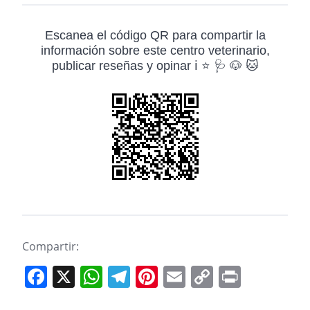
Escanea el código QR para compartir la
información sobre este centro veterinario,
publicar reseñas y opinar ℹ️ ⭐ 🩺 🐶 🐱
Compartir:
F
X
W
T
Pi
E
C
Pr
a
h
el
nt
m
o
in