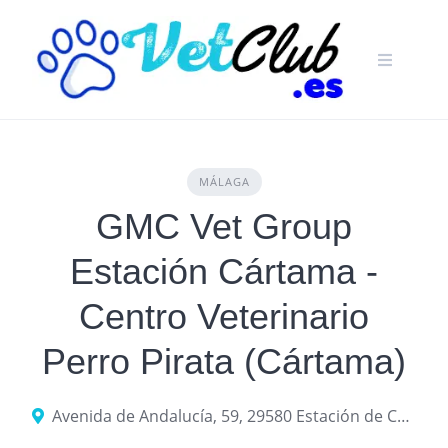
Skip
to
content
MÁLAGA
GMC Vet Group
Estación Cártama -
Centro Veterinario
Perro Pirata (Cártama)
Avenida de Andalucía, 59, 29580 Estación de Cártama, Málaga