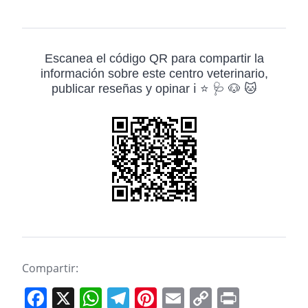
Escanea el código QR para compartir la
información sobre este centro veterinario,
publicar reseñas y opinar ℹ️ ⭐ 🩺 🐶 🐱
Compartir:
F
X
W
T
Pi
E
C
Pr