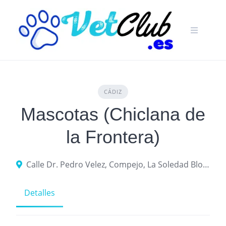
Skip
to
content
CÁDIZ
Mascotas (Chiclana de
la Frontera)
Calle Dr. Pedro Velez, Compejo, La Soledad Bloque 7, Bajo B, 11130 Chiclana de la Frontera, Cádiz
Detalles