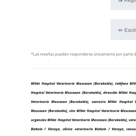
📝 Regis
✏️ Escri
*Las reseñas pueden responderse únicamente por parte de l
MiVet Hospital Veterinario Mascosan (Barakaldo), teléfono MiV
Hospital Veterinario Mascosan (Barakaldo), dirección MiVet Hos
Veterinario Mascosan (Barakaldo), contacto MiVet Hospital V
Mascosan (Barakaldo), cita MiVet Hospital Veterinario Mascosan
urgencias MiVet Hospital Veterinario Mascosan (Barakaldo), vete
Bizkaia / Vizcaya, clínica veterinaria Bizkaia / Vizcaya, consu