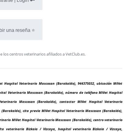
trarse | Login 🔑
bir una reseña ⭐
os centros veterinarios afiliados a VetClub.es.
et Hospital Veterinario Mascosan (Barakaldo), 944375032, ubicación MiVet
pital Veterinario Mascosan (Barakaldo), número de teléfono MiVet Hospital
eterinario Mascosan (Barakaldo), contactar MiVet Hospital Veterinario
 (Barakaldo), cita previa MiVet Hospital Veterinario Mascosan (Barakaldo),
rinario MiVet Hospital Veterinario Mascosan (Barakaldo), centro veterinario
lta veterinaria Bizkaia / Vizcaya, hospital veterinario Bizkaia / Vizcaya,