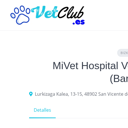
Skip
to
content
BIZK
MiVet Hospital 
(Ba
Lurkizaga Kalea, 13-15, 48902 San Vicente d
Detalles