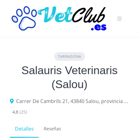
Skip
to
content
TARRAGONA
Salauris Veterinaris
(Salou)
Carrer De Cambrils 21, 43840 Salou, provincia de Tarragona, España
4,8
(25)
Detalles
Reseñas